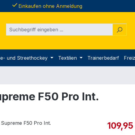
done
Einkaufen ohne Anmeldung
ine- und Streethockey
Textilien
Trainerbedarf
Freiz
preme F50 Pro Int.
Verkaufspre
109,95