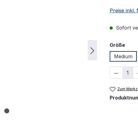
Preise inkl
Sofort ver
ausw
Größe
Medium
Produkt
Zum Merkze
Produktnu