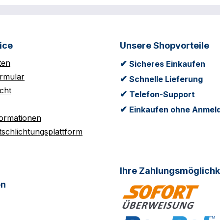
ice
Unsere Shopvorteile
ten
✔
Sicheres Einkaufen
rmular
✔
Schnelle Lieferung
cht
✔
Telefon-Support
✔
Einkaufen ohne Anmel
formationen
tschlichtungsplattform
Ihre Zahlungsmöglichk
on