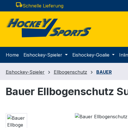
local_shipping
Schnelle Lieferung
m Hauptinhalt springen
Zur Suche springen
Zur Hauptnavigation springen
Home
Eishockey-Spieler
Eishockey-Goalie
Inl
Eishockey-Spieler
Ellbogenschutz
BAUER
Bauer Ellbogenschutz Su
Bildergalerie überspringen