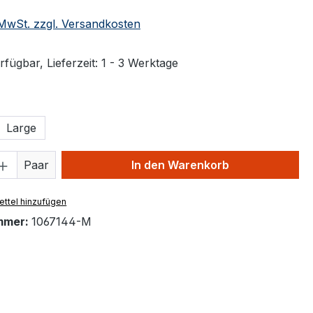
. MwSt. zzgl. Versandkosten
fügbar, Lieferzeit: 1 - 3 Werktage
ählen
Large
 Anzahl: Gib den gewünschten Wert ein 
Paar
In den Warenkorb
ttel hinzufügen
mmer:
1067144-M