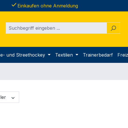
done
Einkaufen ohne Anmeldung
ine- und Streethockey
Textilien
Trainerbedarf
Freiz
ller