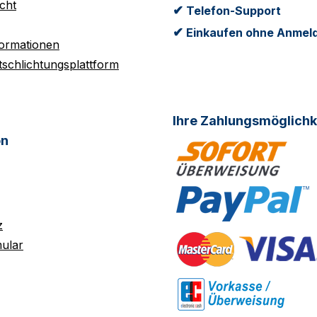
cht
✔
Telefon-Support
✔
Einkaufen ohne Anmel
formationen
tschlichtungsplattform
Ihre Zahlungsmöglichk
on
z
ular