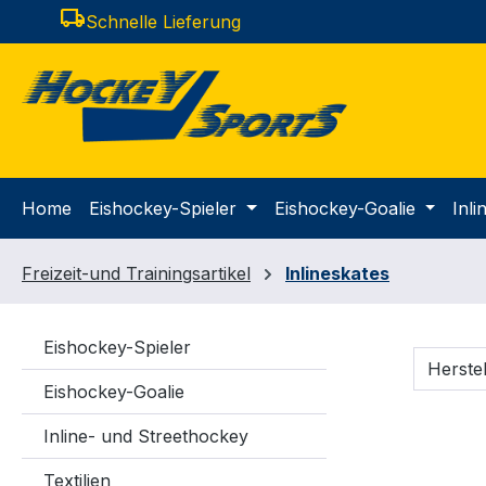
local_shipping
Schnelle Lieferung
m Hauptinhalt springen
Zur Suche springen
Zur Hauptnavigation springen
Home
Eishockey-Spieler
Eishockey-Goalie
Inl
Freizeit-und Trainingsartikel
Inlineskates
Eishockey-Spieler
Herste
Eishockey-Goalie
Inline- und Streethockey
Textilien