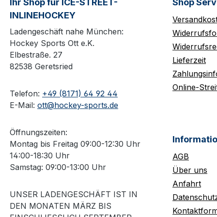
Ihr Shop für ICE-STREET-
Shop Serv
INLINEHOCKEY
Versandkos
Ladengeschäft nahe München:
Widerrufsfo
Hockey Sports Ott e.K.
Widerrufsre
Elbestraße. 27
Lieferzeit
82538 Geretsried
Zahlungsin
Online-Strei
Telefon:
+49 (8171) 64 92 44
E-Mail:
ott@hockey-sports.de
Öffnungszeiten:
Informati
Montag bis Freitag 09:00-12:30 Uhr
14:00-18:30 Uhr
AGB
Samstag: 09:00-13:00 Uhr
Über uns
Anfahrt
UNSER LADENGESCHÄFT IST IN
Datenschut
DEN MONATEN MÄRZ BIS
Kontaktform