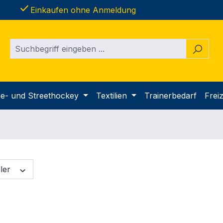
done
Einkaufen ohne Anmeldung
ine- und Streethockey
Textilien
Trainerbedarf
Freiz
ller