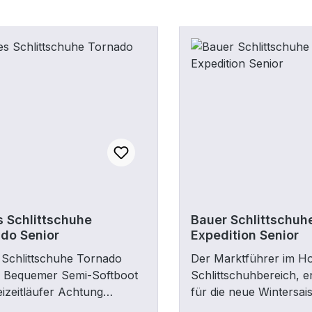
 Schlittschuhe
Bauer Schlittschuh
do Senior
Expedition Senior
Schlittschuhe Tornado
Der Marktführer im H
r Bequemer Semi-Softboot
Schlittschuhbereich, e
eizeitläufer Achtung
für die neue Wintersai
erte GRÖßEN !! Größe
HW2021 zwei komplett