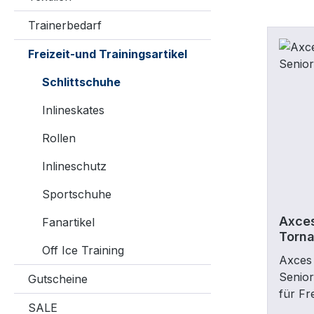
Trainerbedarf
Freizeit-und Trainingsartikel
Schlittschuhe
Inlineskates
Rollen
Inlineschutz
Sportschuhe
Axces
Fanartikel
Torna
Off Ice Training
Axces 
Senio
Gutscheine
für Fr
SALE
geänd