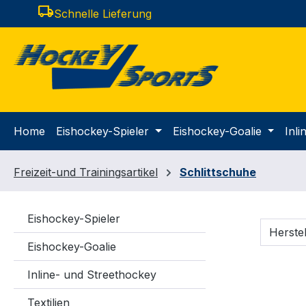
local_shipping
Schnelle Lieferung
m Hauptinhalt springen
Zur Suche springen
Zur Hauptnavigation springen
Home
Eishockey-Spieler
Eishockey-Goalie
Inl
Freizeit-und Trainingsartikel
Schlittschuhe
Eishockey-Spieler
Herste
Eishockey-Goalie
Inline- und Streethockey
Textilien