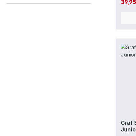
39,9
8=42,
Graf 
Junio