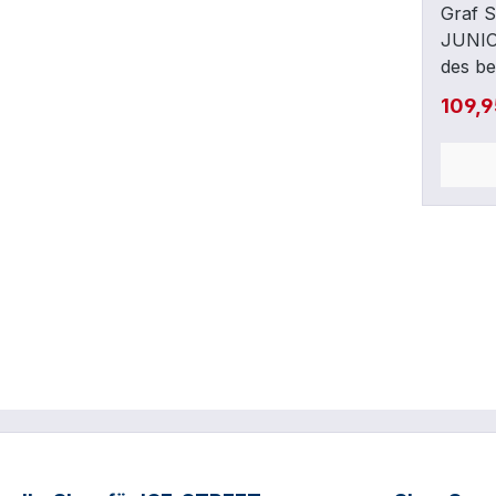
Graf S
JUNIO
des b
(Boler
109,
Leder,
Polste
beque
Spezia
Elemen