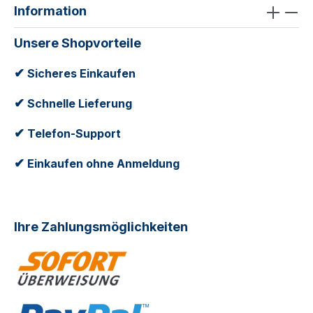
Rückenpolsters sublimiertBauch/Brust: Dual
Information
Density SchaumSchulter: Verstellbare
SchultergurteGrößen:YOUTH S/M
Unsere Shopvorteile
(Körpergröße ca. 104-119cm)YOUTH L/XL
(Körpergröße ca. 112-127cm)
✔
Sicheres Einkaufen
✔
Schnelle Lieferung
✔
Telefon-Support
✔
Einkaufen ohne Anmeldung
Ihre Zahlungsmöglichkeiten