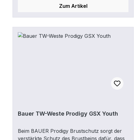
Konstruktion ermöglicht dynamische
Zum Artikel
Bewegungen und maximalen Komfort in den
Armen. Das Thermomax Innenmaterial sorgt
für Feuchtigkeitstransport und hält trocken
und kühl während des Spiels.
Bauer TW-Weste Prodigy GSX Youth
Beim BAUER Prodigy Brustschutz sorgt der
verstärkte Schutz des Brustbeins dafür, dass