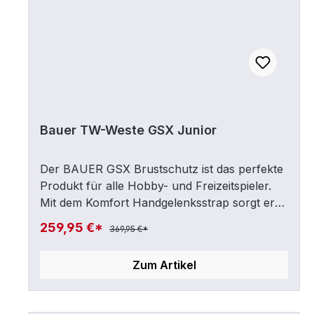
Bauer TW-Weste GSX Junior
Der BAUER GSX Brustschutz ist das perfekte
Produkt für alle Hobby- und Freizeitspieler.
Mit dem Komfort Handgelenksstrap sorgt er
für einen sicheren Halt und eine perfekte
259,95 €*
369,95 €*
Passform. Die Dynamic 3 Point Flex-
Konstruktion ermöglicht dynamische
Zum Artikel
Bewegungen und maximalen Komfort in den
Armen. Das Thermomax Innenmaterial sorgt
für Feuchtigkeitstransport und hält trocken