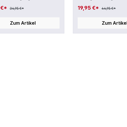
 Junior Rechts (rechte
unten) SONDERPREIS 
 €*
19,95 €*
34,95 €*
44,95 €*
unten) SONDERPREIS !
Zum Artikel
Zum Artike