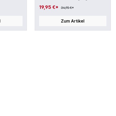
!
Rechts (rechte Hand unten)
19,95 €*
34,95 €*
l
Zum Artikel