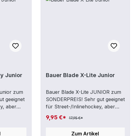
ty Junior
Bauer Blade X-Lite Junior
Junior zum
Bauer Blade X-Lite JUNIOR zum
t geeignet
SONDERPREIS! Sehr gut geeignet
ey, aber
für Street-/Inlinehockey, aber
rechts
auch fürs Eis ! Junior Rechts
9,95 €*
17,95 €*
(rechte Hand unten)
l
Zum Artikel