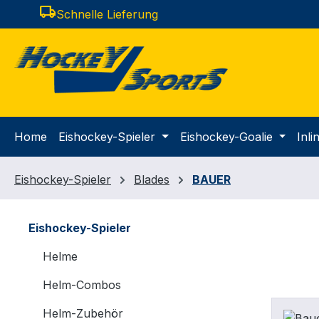
local_shipping
Schnelle Lieferung
m Hauptinhalt springen
Zur Suche springen
Zur Hauptnavigation springen
Home
Eishockey-Spieler
Eishockey-Goalie
Inl
Eishockey-Spieler
Blades
BAUER
Eishockey-Spieler
Helme
Helm-Combos
Helm-Zubehör