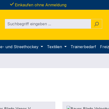
done
Einkaufen ohne Anmeldung
ine- und Streethockey
Textilien
Trainerbedarf
Freiz