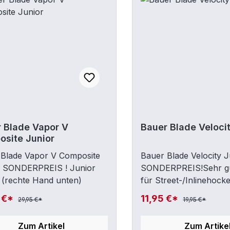
 Blade Vapor V
Bauer Blade Veloci
site Junior
 Blade Vapor V Composite
Bauer Blade Velocity 
r SONDERPREIS ! Junior
SONDERPREIS!Sehr gu
 (rechte Hand unten)
für Street-/Inlinehock
auch fürs Eis ! Junior 
 €*
11,95 €*
29,95 €*
19,95 €*
(rechte Hand unten)
Zum Artikel
Zum Artike