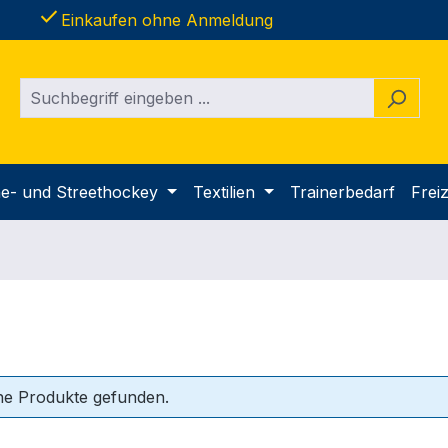
done
Einkaufen ohne Anmeldung
ine- und Streethockey
Textilien
Trainerbedarf
Freiz
ne Produkte gefunden.