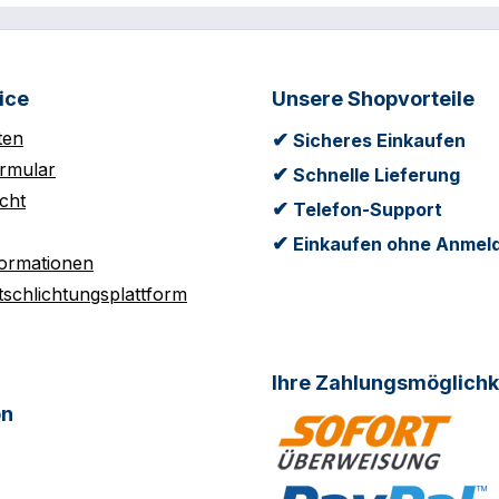
ice
Unsere Shopvorteile
ten
✔
Sicheres Einkaufen
rmular
✔
Schnelle Lieferung
cht
✔
Telefon-Support
✔
Einkaufen ohne Anmel
formationen
tschlichtungsplattform
Ihre Zahlungsmöglichk
on