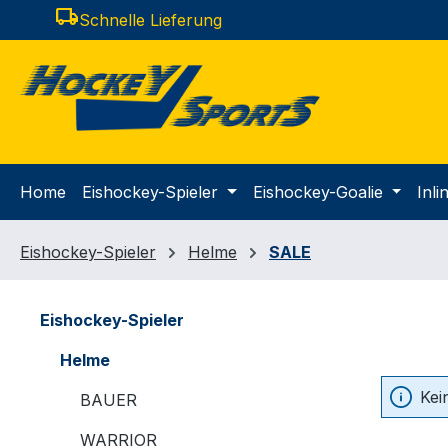
local_shipping
Schnelle Lieferung
m Hauptinhalt springen
Zur Suche springen
Zur Hauptnavigation springen
Home
Eishockey-Spieler
Eishockey-Goalie
Inl
Eishockey-Spieler
Helme
SALE
Eishockey-Spieler
Helme
Kei
BAUER
WARRIOR