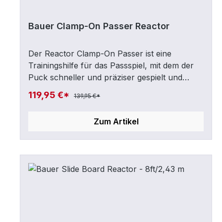
Bauer Clamp-On Passer Reactor
Der Reactor Clamp-On Passer ist eine
Trainingshilfe für das Passspiel, mit dem der
Puck schneller und präziser gespielt und
angenommen werden kann. Mit diesem Tool
119,95 €*
139,95 €*
können diverse Fähigkeiten verbessert
werden - egal ob Rückhandpässe, One-Timer
Zum Artikel
oder die Reaktionsfähigkeit. Er lässt sich an
alle Bauer Kunsteis- und Multisportplatten
anschließen.Größe: ca. 76cm