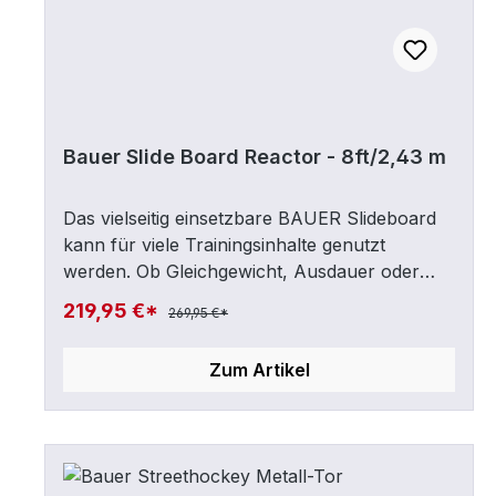
Bauer Slide Board Reactor - 8ft/2,43 m
Das vielseitig einsetzbare BAUER Slideboard
kann für viele Trainingsinhalte genutzt
werden. Ob Gleichgewicht, Ausdauer oder
Schnelligkeit – alles kann man mit diesem
219,95 €*
269,95 €*
einen Tool trainieren. Es ist kompakt und
einfach aufzubauen, sodass es auch gut
Zum Artikel
transportiert werden kann und ist für
Erwachsene und Kinder jeden Alters geeignet.