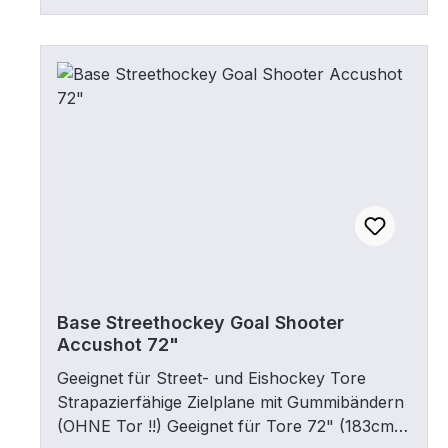
angebracht. Die Länge kann entsprechend
des Schlägerblatts ggf. gekürzt
werden.Leichte Kunststoffkonstruktion zum
Schutz des Schlägerblatts auf Asphalt
o.Ä.Passend für nahezu alle Blatt Biegungen
und GrößenLanglebig und flexibel
Base Streethockey Goal Shooter
Accushot 72"
Geeignet für Street- und Eishockey Tore
Strapazierfähige Zielplane mit Gummibändern
(OHNE Tor !!) Geeignet für Tore 72" (183cm