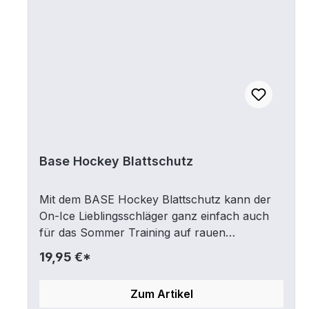
Base Hockey Blattschutz
Mit dem BASE Hockey Blattschutz kann der
On-Ice Lieblingsschläger ganz einfach auch
für das Sommer Training auf rauen
Oberflächen benutzt werden, ohne dass das
19,95 €*
Schlägerblatt beschädigt wird. Der leichte
Kunststoff Blattschutz wird auf der Unterseite
Zum Artikel
und teilweise Oberseite des Schlägerblatts