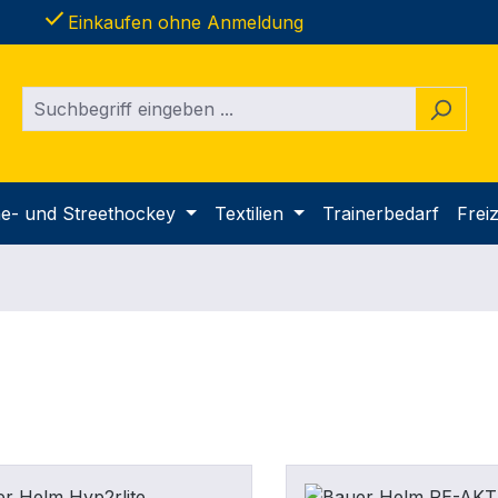
done
Einkaufen ohne Anmeldung
ine- und Streethockey
Textilien
Trainerbedarf
Freiz