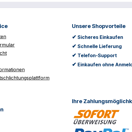
onstiges: CE zertifiziert
Schaumstoff für
Energieabsorption und
Gefühl; Abnehmbarer
OhrenschutzFit/Anpas
ice
Unsere Shopvorteile
Form Adjustment für
unanbhängige Längen
ten
✔
Sicheres Einkaufen
BreitenanpassungSons
rmular
✔
Schnelle Lieferung
zertifiziert
cht
✔
Telefon-Support
✔
Einkaufen ohne Anmel
formationen
tschlichtungsplattform
Ihre Zahlungsmöglichk
on