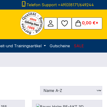
phone_iphone
Telefon Support +49(0)8171/649244
0,00 €*
eit-und Trainingsartikel
Gutscheine
SALE