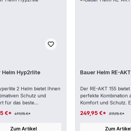
 Helm Hyp2rlite
Bauer Helm RE-AKT
perlite 2 Helm bietet Ihnen
Der RE-AKT 155 bietet 
timativen Schutz und
perfekte Kombination 
t für das beste
Komfort und Schutz. Er
rlebnis. Dank der GX-Zellen
einem energieabsorbi
95 €*
249,95 €*
499,95 €*
319,95 €*
r Helm sehr leicht und
angenehm weichen D
ch sehr angenehm zu
ausgestattet, der bei S
Zum Artikel
Zum Artike
. Zusätzlich ist der Helm CE
optimale Dämpfung gew