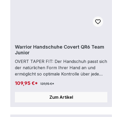
Warrior Handschuhe Covert QR6 Team
Junior
OVERT TAPER FIT: Der Handschuh passt sich
der natürlichen Form Ihrer Hand an und
ermöglicht so optimale Kontrolle über jede
Bewegung sowie ultimative Mobilität und
109,95 €*
139,95 €*
Schutz.AXYFLEX THUMB: Die Beweglichkeit
und Geschicklichkeit durch Hand und Finger
Zum Artikel
wird durch den AXYFlex Daumen und die
Schaumstoff-Netzeinsätze
verbessert.BUTTERSOFT FEEL: