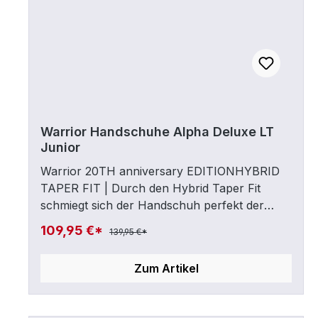
Warrior Handschuhe Alpha Deluxe LT
Junior
Warrior 20TH anniversary EDITIONHYBRID
TAPER FIT | Durch den Hybrid Taper Fit
schmiegt sich der Handschuh perfekt der
natürlichen Form des Handrückens an ,
109,95 €*
139,95 €*
erhöht den Schutz und und sorgt für
Bewegungsfreiheit.PRO CUFF | Der Pro Cuff
Zum Artikel
vergrößert die Beweglichkeit im Handgelenk
beim Stickhandling und lässt alle
Freiheiten.BUTTERSOFT FEEL | Aufgrund