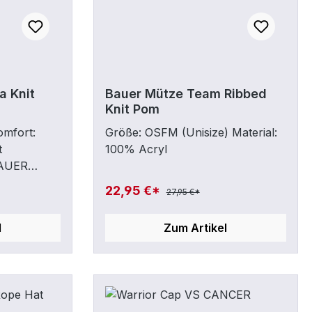
a Knit
Bauer Mütze Team Ribbed
Knit Pom
omfort:
Größe: OSFM (Unisize) Material:
t
100% Acryl
BAUER
ßE: YOUTH
22,95 €*
27,95 €*
l
Zum Artikel