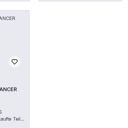
CANCER
S
ufte Teil
ie Deutsche