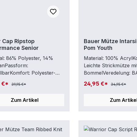
 Cap Ripstop
Bauer Mütze Intarsi
rmance Senior
Pom Youth
al: 86% Polyester, 14%
Material: 100% AcrylK
hanPassform:
Leichte Strickmütze mi
llbarKomfort: Polyester-
BommelVeredelung: 
op-Gewebe; Spansnap™-
Schriftzug vorneGRÖ
5 €*
24,95 €*
39,95 €*
34,95 €*
hverschluss für perfekte
(Kinder)
ormVeredelung: BAUER
Zum Artikel
Zum Artike
naufnäher auf der
rseite; Gewebtes BAUER-
 auf der Rückseite