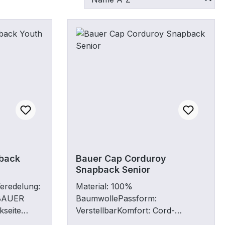
back
Bauer Cap Corduroy
Snapback Senior
Veredelung:
Material: 100%
 BAUER
BaumwollePassform:
kseite
VerstellbarKomfort: Cord-
Sonstiges:
StoffVeredelung: BAUER Patch