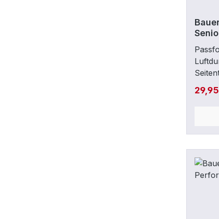
Baue
Senio
Passfo
Luftdu
Seiten
Icon &
29,9