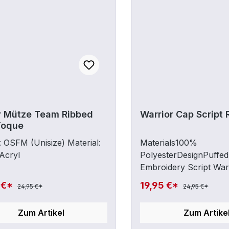
r Mütze Team Ribbed
Warrior Cap Script
Toque
 OSFM (Unisize) Material:
Materials100%
Acryl
PolyesterDesignPuffed
Embroidery Script War
on FrontWarrior Logo
 €*
19,95 €*
24,95 €*
24,95 €*
Side PanelSweatbandC
Rope AccentStyleHigh
Zum Artikel
Zum Artike
BrimAdjustable
ClosureStructuredYes