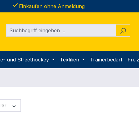
done
Einkaufen ohne Anmeldung
ine- und Streethockey
Textilien
Trainerbedarf
Freiz
ller