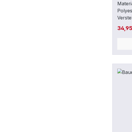
Mater
Polyes
Verst
Grafik
34,9
Spans
für pe