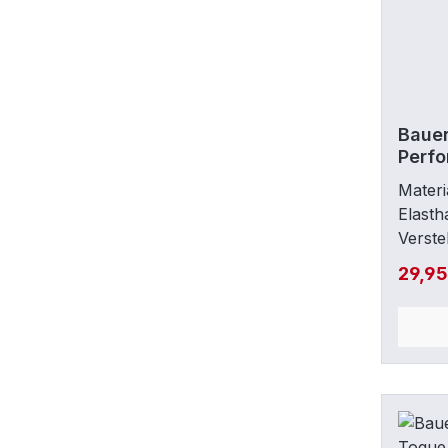
Bauer
Perfo
Materi
Elast
Verste
Ripst
29,9
Stretc
Passf
Siliko
Vorde
Symbol