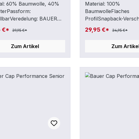
ial: 60% Baumwolle, 40%
Material: 100%
terPassform:
BaumwolleFlaches
ellbarVeredelung: BAUER
ProfilSnapback-Versch
 vorne & hintenSonstiges:
VerstellbarkeitGestic
5 €*
29,95 €*
39,95 €*
34,95 €*
nap™ Stretch-Verschluss
Schriftzug vorne
rfekten Sitz undKomfort
Zum Artikel
Zum Artike