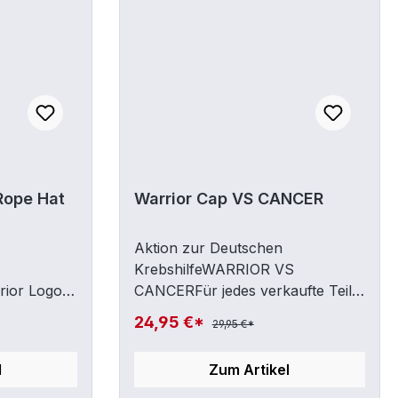
 Rope Hat
Warrior Cap VS CANCER
Aktion zur Deutschen
KrebshilfeWARRIOR VS
rior Logo
CANCERFür jedes verkaufte Teil
 on Rear
geht eine Spende an die Deutsche
24,95 €*
29,95 €*
ontrasted
Krebshilfe!Cap durch Snapback-
 CrownFlat
Verschluss verstellbarMaterial:
l
Zum Artikel
97% Baumwolle / 3% Elastane
Panels5Clo