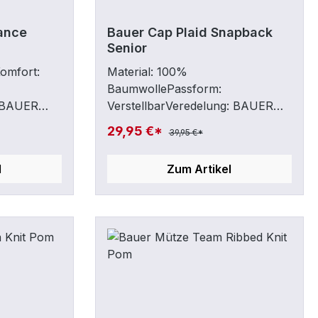
ance
Bauer Cap Plaid Snapback
Senior
Komfort:
Material: 100%
BaumwollePassform:
: BAUER
VerstellbarVeredelung: BAUER
ne
Grafik vorne & hintenSonstiges:
29,95 €*
39,95 €*
Spansnap™ Stretch-Verschluss
für perfekten Sitz undKomfort
l
Zum Artikel