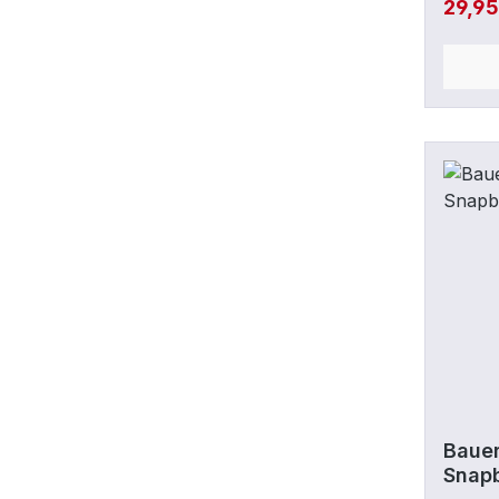
29,9
Gerade
Bauer
Snapb