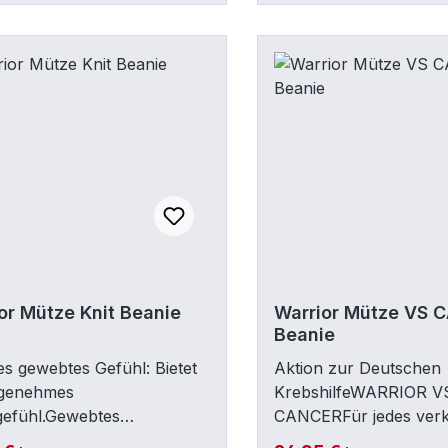
sureSnapback
or Mütze Knit Beanie
Warrior Mütze VS 
Beanie
s gewebtes Gefühl: Bietet
Aktion zur Deutschen
ngenehmes
KrebshilfeWARRIOR V
gefühl.Gewebtes
CANCERFür jedes verka
t: Zeigt das Warrior-Logo
geht eine Spende an d