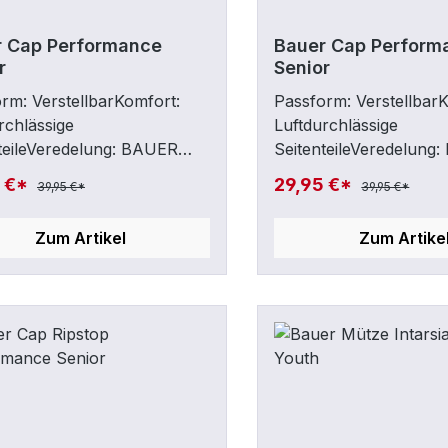
r Cap Performance
Bauer Cap Perform
r
Senior
rm: VerstellbarKomfort:
Passform: Verstellbar
rchlässige
Luftdurchlässige
teileVeredelung: BAUER
SeitenteileVeredelung
 Schriftzug vorne
Icon & Schriftzug vor
5 €*
29,95 €*
39,95 €*
39,95 €*
Zum Artikel
Zum Artike