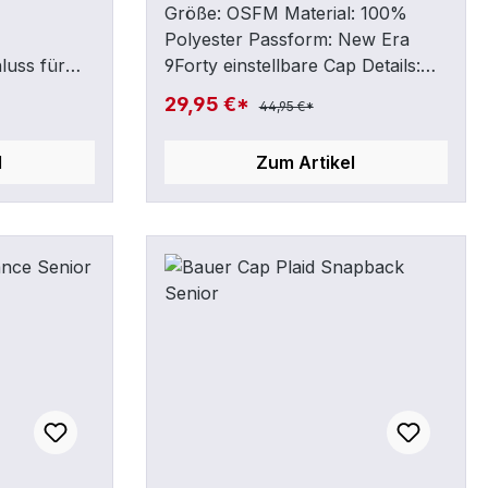
Größe: OSFM Material: 100%
Polyester Passform: New Era
luss für
9Forty einstellbare Cap Details:
kter BAUER
Retro Bauer Stickerei auf dem
29,95 €*
44,95 €*
Schild, New Era Stickerei auf der
linken Seite
l
Zum Artikel