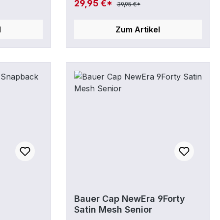
29,95 €*
39,95 €*
 YOUTH
vorne; BAUER Icon
hintenSonstiges: Spansnap™
l
Zum Artikel
Stretch-Verschluss für perfekten
Sitz undKomfort
m
Bauer Cap NewEra 9Forty
Satin Mesh Senior