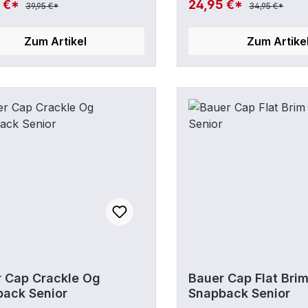
5 €*
24,95 €*
39,95 €*
34,95 €*
s Schild
Gerades SchildGröße
(Kinder)
Zum Artikel
Zum Artike
 Cap Crackle Og
Bauer Cap Flat Bri
ack Senior
Snapback Senior