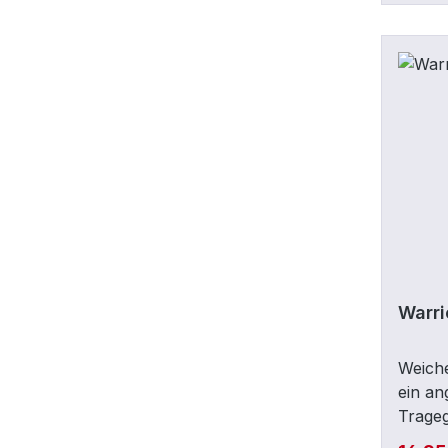
Warri
Weiche
ein a
Trage
Etiket