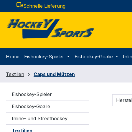
local_shipping
Schnelle Lieferung
m Hauptinhalt springen
Zur Suche springen
Zur Hauptnavigation springen
Home
Eishockey-Spieler
Eishockey-Goalie
Inl
Textilien
Caps und Mützen
Eishockey-Spieler
Herste
Eishockey-Goalie
Inline- und Streethockey
Textilien