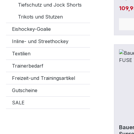
Ther
Tiefschutz und Jock Shorts
angen
109,
sicher
Trikots und Stutzen
Obera
Einsat
Eishockey-Goalie
Sicher
Bewegu
Inline- und Streethockey
Im Un
Textilien
bestm
Compos
Trainerbedarf
atmun
Innenf
Freizeit-und Trainingsartikel
angen
Gutscheine
effekt
Feuch
SALE
Tiefsi
Schale
Obera
Schut
Bauer
Supr