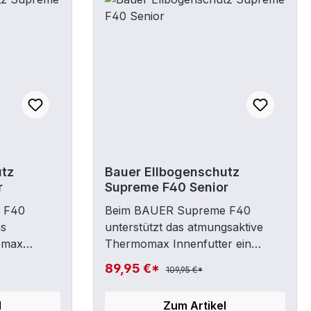
utz
Bauer Ellbogenschutz
r
Supreme F40 Senior
 F40
Beim BAUER Supreme F40
as
unterstützt das atmungsaktive
omax
Thermomax Innenfutter ein
ehmes
angenehmes Tragegefühl und ein
89,95 €*
109,95 €*
fektives
effektives
nt. Die
Feuchtigkeitsmanagement. Die
l
Zum Artikel
llbogenkappe
tiefsitzende, flache Ellbogenkappe