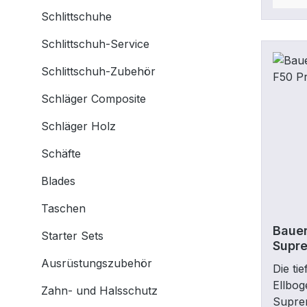
gewähr
Schlittschuhe
Passfo
Schlittschuh-Service
zusätz
integr
Schlittschuh-Zubehör
gefor
ausges
Schläger Composite
Untera
Schläger Holz
Rundum
Sicher
Schäfte
einer 
passg
Blades
Tiefsi
Taschen
Schale
Obera
Bauer
Starter Sets
Supre
Schut
Wrap-
Ausrüstungszubehör
Die tie
Wrap-
Ellbo
Zahn- und Halsschutz
Comfor
Suprem