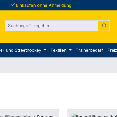
done
Einkaufen ohne Anmeldung
ine- und Streethockey
Textilien
Trainerbedarf
Freiz