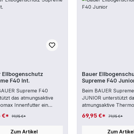
 Ellbogenschutz
Bauer Ellbogensch
me F40 Int.
Supreme F40 Junio
BAUER Supreme F40
Beim BAUER Supreme
tützt das atmungsaktive
JUNIOR unterstützt d
omax Innenfutter ein
atmungsaktive Therm
ehmes Tragegefühl und ein
Innenfutter ein angen
5 €*
69,95 €*
99,95 €*
79,95 €*
ives
Tragegefühl und ein ef
igkeitsmanagement. Die
Feuchtigkeitsmanageme
Zum Artikel
Zum Artike
tzende, flache Ellbogenkappe
tiefsitzende, flache E