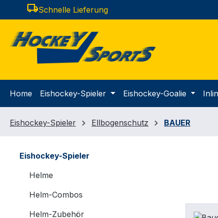
local_shipping
Schnelle Lieferung
m Hauptinhalt springen
Zur Suche springen
Zur Hauptnavigation springen
Home
Eishockey-Spieler
Eishockey-Goalie
Inl
Eishockey-Spieler
Ellbogenschutz
BAUER
Eishockey-Spieler
Helme
Helm-Combos
Helm-Zubehör