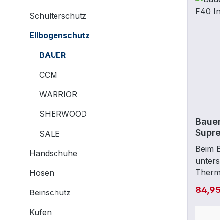
Schulterschutz
Ellbogenschutz
BAUER
CCM
WARRIOR
SHERWOOD
Bauer
Supre
SALE
Beim 
Handschuhe
unters
Therm
Hosen
angen
84,9
Beinschutz
effekt
Feucht
Kufen
tiefsi