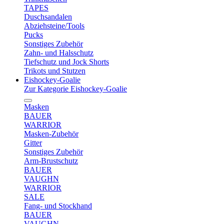
TAPES
Duschsandalen
Abziehsteine/Tools
Pucks
Sonstiges Zubehör
Zahn- und Halsschutz
Tiefschutz und Jock Shorts
Trikots und Stutzen
Eishockey-Goalie
Zur Kategorie Eishockey-Goalie
Masken
BAUER
WARRIOR
Masken-Zubehör
Gitter
Sonstiges Zubehör
Arm-Brustschutz
BAUER
VAUGHN
WARRIOR
SALE
Fang- und Stockhand
BAUER
VAUGHN