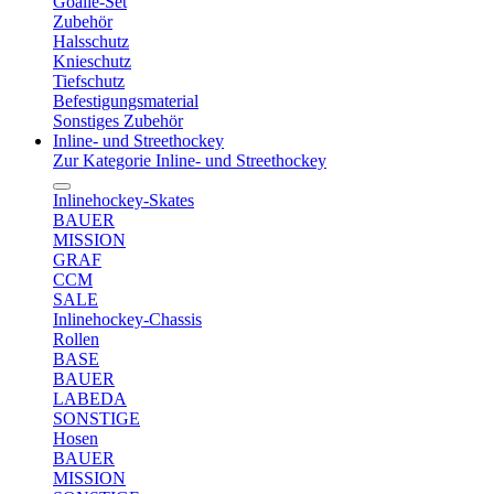
Goalie-Set
Zubehör
Halsschutz
Knieschutz
Tiefschutz
Befestigungsmaterial
Sonstiges Zubehör
Inline- und Streethockey
Zur Kategorie Inline- und Streethockey
Inlinehockey-Skates
BAUER
MISSION
GRAF
CCM
SALE
Inlinehockey-Chassis
Rollen
BASE
BAUER
LABEDA
SONSTIGE
Hosen
BAUER
MISSION