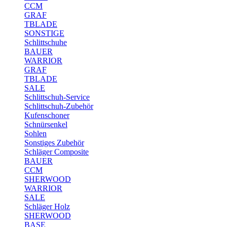
CCM
GRAF
TBLADE
SONSTIGE
Schlittschuhe
BAUER
WARRIOR
GRAF
TBLADE
SALE
Schlittschuh-Service
Schlittschuh-Zubehör
Kufenschoner
Schnürsenkel
Sohlen
Sonstiges Zubehör
Schläger Composite
BAUER
CCM
SHERWOOD
WARRIOR
SALE
Schläger Holz
SHERWOOD
BASE