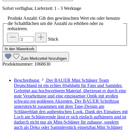
Sofort verfügbar, Lieferzeit: 1 - 3 Werktage
Produkt Anzahl: Gib den gewünschten Wert ein oder benutze
die Schaltflächen um die Anzahl zu erhöhen oder zu
reduzieren.
Stück
In den Warenkorb
Zum Merkzettel hinzufügen
Produktnummer:
1068630
Beschreibung
Der BAUER Mini Schläger Team
Deutschland ist ein echtes Highlight für Fans und Sammler.
Gefertigt aus hochwertigem Material, überzeugt er durch eine
gute Verarbeitung und eine einzigartige Optik mit großen
schwarz-rot-goldenen Akzenten. Der BAUER Schriftzug
unterstreicht zusammen mit dem Tape-Design am
Schlägerblatt den authentischen Look. Dank des Einsatzes mit
Loch am Schlägerende lässt er sich einfach aufhängen und ist
dadurch nicht nur als Mini-Schläger für zuhause, sondern
auch als Deko oder Sammlerstück einsetzbar.Mini Schläger