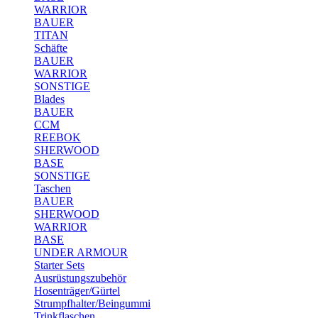
WARRIOR
BAUER
TITAN
Schäfte
BAUER
WARRIOR
SONSTIGE
Blades
BAUER
CCM
REEBOK
SHERWOOD
BASE
SONSTIGE
Taschen
BAUER
SHERWOOD
WARRIOR
BASE
UNDER ARMOUR
Starter Sets
Ausrüstungszubehör
Hosenträger/Gürtel
Strumpfhalter/Beingummi
Trinkflaschen