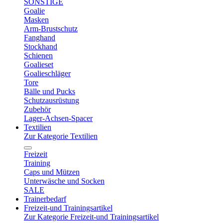
SONSTIGE
Goalie
Masken
Arm-Brustschutz
Fanghand
Stockhand
Schienen
Goalieset
Goalieschläger
Tore
Bälle und Pucks
Schutzausrüstung
Zubehör
Lager-Achsen-Spacer
Textilien
Zur Kategorie Textilien
Freizeit
Training
Caps und Mützen
Unterwäsche und Socken
SALE
Trainerbedarf
Freizeit-und Trainingsartikel
Zur Kategorie Freizeit-und Trainingsartikel