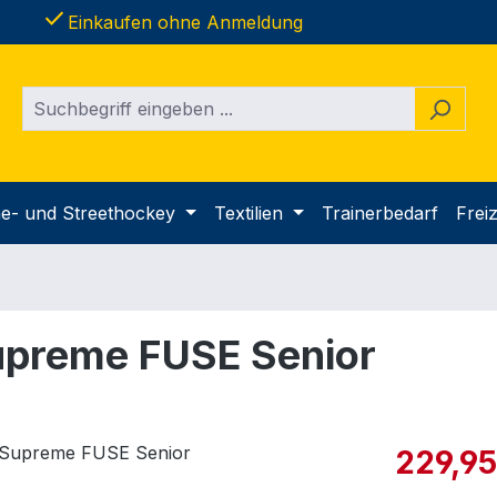
done
Einkaufen ohne Anmeldung
ine- und Streethockey
Textilien
Trainerbedarf
Freiz
upreme FUSE Senior
Verkaufspre
229,95