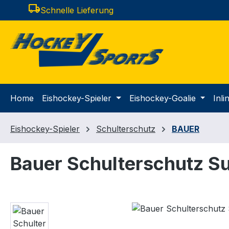
local_shipping
Schnelle Lieferung
m Hauptinhalt springen
Zur Suche springen
Zur Hauptnavigation springen
Home
Eishockey-Spieler
Eishockey-Goalie
Inl
Eishockey-Spieler
Schulterschutz
BAUER
Bauer Schulterschutz S
Bildergalerie überspringen