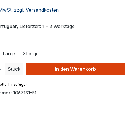
. MwSt. zzgl. Versandkosten
fügbar, Lieferzeit: 1 - 3 Werktage
ählen
Large
XLarge
 Anzahl: Gib den gewünschten Wert ein 
Stück
In den Warenkorb
ttel hinzufügen
mmer:
1067131-M