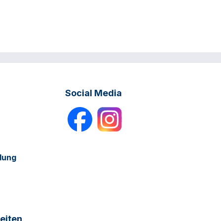
Social Media
dung
eiten