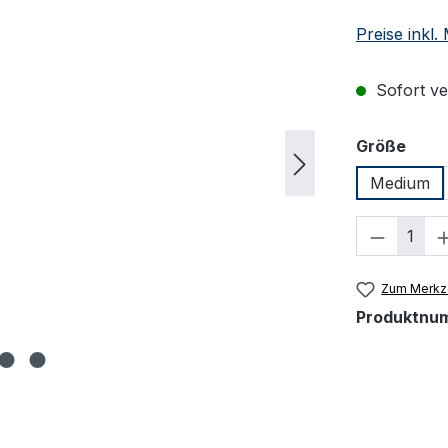
Preise inkl
Sofort ver
ausw
Größe
Medium
Produkt
Zum Merkze
Produktnu