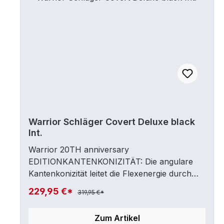
Abrutschen verhindert und die Kontrolle
verbessert. Länge: 47"
Warrior Schläger Covert Deluxe black
Int.
Warrior 20TH anniversary
EDITIONKANTENKONIZITÄT: Die angulare
Kantenkonizität leitet die Flexenergie durch
den Hosel, die die Leistung und schnelle
229,95 €*
319,95 €*
Freigabe vergrößert. Unsere einzigartige
Geometrie verbessert die Reaktion und ist
Zum Artikel
stabiler und spielt stärker.KANTENKLINGE: