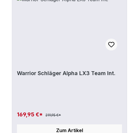
Haltbarkeit. Die Struktur auf dem Blade
erhöht zudem das Gefühl. APEX GRIP
TEXTURE | Strukturierter Shaft Bereicht
kombiniert mit der neuen APEX-Beschichtung
erhöhen die Griffsicherheit und das
Handling Größe: YOUTH Flex 20, Länge 48"
Warrior Schläger Alpha LX3 Team Int.
169,95 €*
219,95 €*
Zum Artikel