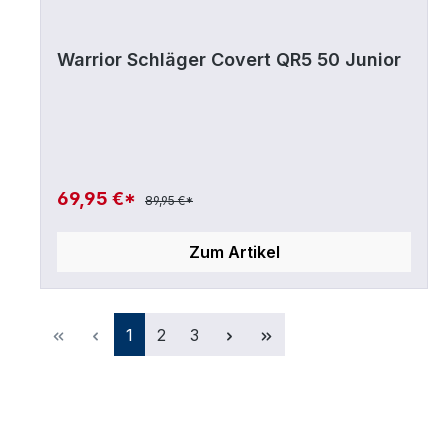
Warrior Schläger Covert QR5 50 Junior
69,95 €*
89,95 €*
Zum Artikel
Seite
Seite
Seite
1
2
3