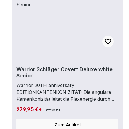
INTERMEDIATE Flex 55 Länge 57" und Flex
65 Länge 60"
Warrior Schläger Covert Deluxe white
Senior
Warrior 20TH anniversary
EDITIONKANTENKONIZITÄT: Die angulare
Kantenkonizität leitet die Flexenergie durch
den Hosel, die die Leistung und schnelle
279,95 €*
399,95 €*
Freigabe vergrößert. Unsere einzigartige
Geometrie verbessert die Reaktion und ist
Zum Artikel
stabiler und spielt stärker.KANTENKLINGE: