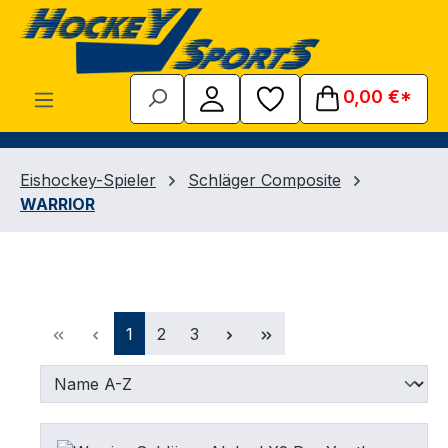
Zum Hauptinhalt springen
0,00 €*
Eishockey-Spieler
Schläger Composite
WARRIOR
Seite
Seite
Seite
1
2
3