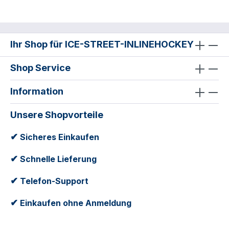
UpperFacing Flex: StandardKnöchel Padding:
Memory SchaumHalter: PowerflyKufe: FLY-
XSonstiges: Sportliches Design mit roten
Elementen
Ihr Shop für ICE-STREET-INLINEHOCKEY
Shop Service
Information
Unsere Shopvorteile
✔
Sicheres Einkaufen
✔
Schnelle Lieferung
✔
Telefon-Support
✔
Einkaufen ohne Anmeldung