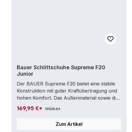
Bauer Schlittschuhe Supreme F20
Junior
Der BAUER Supreme F20 bietet eine stabile
Konstruktion mit guter Kraftübertragung und
hohen Komfort. Das Außenmaterial sowie die
Außensohle sind aus Digi Comp Material und
169,95 €*
199,95 €*
sorgen so für hohe Stabilität und eine
effiziente Energieübertragung bei jedem
Zum Artikel
Schritt auf dem Eis. Im Inneren gewährleistet