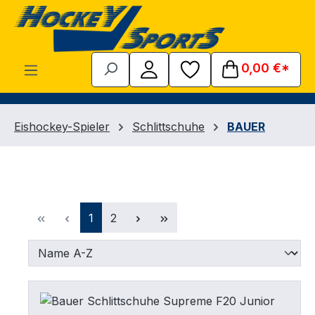
Zum Hauptinhalt springen
0,00 €*
Eishockey-Spieler
Schlittschuhe
BAUER
Seite
Seite
1
2