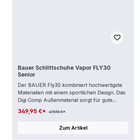
VAPORAußenmaterial: Digi CompAußensohle:
Digi CompInnenmaterial: Sublimiertes
MicrofiberZunge: Pro Stock
40ozZehenkappe: StandardThermoformbar:
ThermoformableFacing Flex: Motion
FlexKnöchel Padding: Memory SchaumHalter:
TUUK lightspeed EdgeKufe: LS
BalanceSonstiges: Sportliches Design mit
roten Elementen
Bauer Schlittschuhe Vapor FLY30
Senior
Der BAUER Fly30 kombiniert hochwertigste
Materialien mit einem sportlichen Design. Das
Digi Comp Außenmaterial sorgt für gute
Stabilität, während das sublimierte Microfiber
349,95 €*
419,95 €*
Innenmaterial für ein angenehmes
Tragegefühl sorgt. Die Pro Stock 40oz Zunge
Zum Artikel
bietet zusätzlichen Komfort. Die markanten
roten Elemente setzen zudem einen