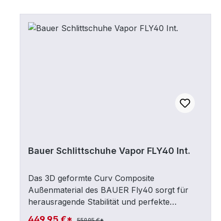
aufregenden Akzent. Mit dem LS+ Eisen steht
der Performance auf dem Eis nichts mehr im
Weg.Konstruktion: VAPORAußenmaterial: Digi
CompAußensohle: Digi CompInnenmaterial:
Sublimiertes MicrofiberZunge: Pro Stock
40ozZehenkappe: StandardThermoformbar:
ThermoformableFacing Flex:
StandardKnöchel Padding: Memory
SchaumHalter: TUUK lightspeed EdgeKufe:
LS+Sonstiges: Sportliches Design mit roten
Elementen
Bauer Schlittschuhe Vapor FLY40 Int.
Das 3D geformte Curv Composite
Außenmaterial des BAUER Fly40 sorgt für
herausragende Stabilität und perfekte
Energieübertragung. Dazu ist der Schuh mit
449,95 €*
559,95 €*