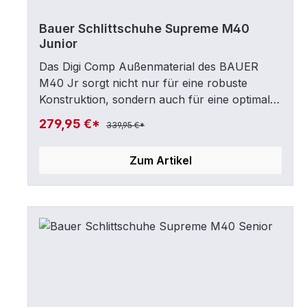
Bauer Schlittschuhe Supreme M40
Junior
Das Digi Comp Außenmaterial des BAUER
M40 Jr sorgt nicht nur für eine robuste
Konstruktion, sondern auch für eine optimale
Passform und ein angenehmes Tragegefühl.
279,95 €*
339,95 €*
Der Motion Flex Max erleichtert das Flexen
des Schlittschuhs und unterstützt dadurch
Zum Artikel
eine möglichst perfekte Kraftübertragung. Das
sublimierte Microfiber Innenmaterial bietet
höchsten Komfort und einen sportlichen
Look. Durch die Aerofoam
Knöchelpolsterung, die zusätzlich vor
Verletzungen schützt, macht den Schuh auch
an potentiellen Druckstellen angenehm zu
tragen.Konstruktion: Supreme; Harte Sohle,
Weiches TopZunge: Junior Pro Stock