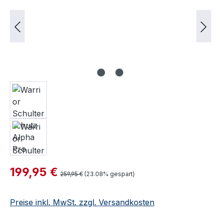
Verkaufspreis:
199,95 €
Regulärer Preis:
259,95 €
(23.08% gespart)
Preise inkl. MwSt. zzgl. Versandkosten