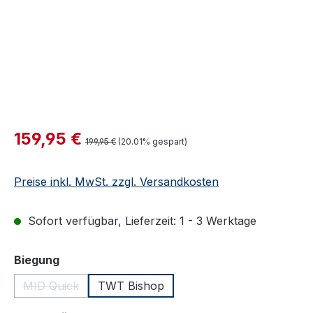
Verkaufspreis:
159,95 €
Regulärer Preis:
199,95 €
(20.01% gespart)
Preise inkl. MwSt. zzgl. Versandkosten
Sofort verfügbar, Lieferzeit: 1 - 3 Werktage
auswählen
Biegung
MID Quick
TWT Bishop
(Diese Option ist zurzeit nicht verfügbar.)