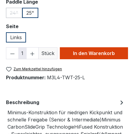
auswählen
Paddle Länge
24"
25"
(Diese Option ist zurzeit nicht verfügbar.)
auswählen
Seite
Links
Produkt Anzahl: Gib den gewünschten We
Stück
In den Warenkorb
Zum Merkzettel hinzufügen
Produktnummer:
M3L4-TWT-25-L
Beschreibung
Minimus-Konstruktion für niedrigen Kickpunkt und
schnelle Freigabe (Senior & Intermediate)Minimus
CarbonSlideGrip TechnologieHiFused Konstruktion